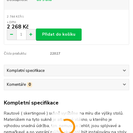
/
ks
2 744 Kč
2 268 Kč
Přidat do košíku
Číslo produktu:
22027
Kompletní specifikace
Komentáře
0
Kompletní specifikace
Rautové ( skertingové ) sukně vyrábíme na míru dle výšky stolů.
Materiálem na tyto sukně je atlasové vlákno, u kterého je
výhodou snadná údržba, tzn. nemusí se žehlit, jsou splývavé a
nemačkavé a po vyprání můžou okamžitě být instalovány na stoly.