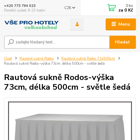
0
ks
+420 773 794 023
CZK
za
0 Kč
Pondělí-pátek 9-15 hodin
Menu
Hledat
Úvod
Rautové sukně Rodos
Rautová sukně Rodos 73x500cm
Rautová sukně Rodos-výška 73cm, délka 500cm - světle šedá
Rautová sukně Rodos-výška
73cm, délka 500cm - světle šedá