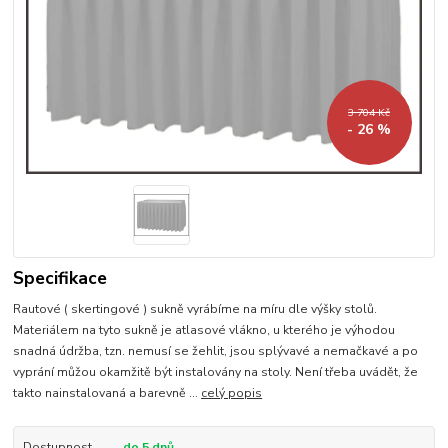
3 704 Kč
- 26 %
Specifikace
Rautové ( skertingové ) sukně vyrábíme na míru dle výšky stolů.
Materiálem na tyto sukně je atlasové vlákno, u kterého je výhodou
snadná údržba, tzn. nemusí se žehlit, jsou splývavé a nemačkavé a po
vyprání můžou okamžitě být instalovány na stoly. Není třeba uvádět, že
takto nainstalovaná a barevně ...
celý popis
Dostupnost
do 5 dnů