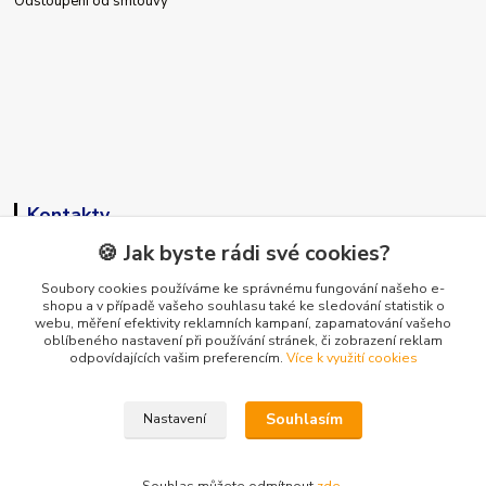
Odstoupení od smlouvy
Kontakty
🍪 Jak byste rádi své cookies?
Soubory cookies používáme ke správnému fungování našeho e-
shopu a v případě vašeho souhlasu také ke sledování statistik o
+420 773 794 023
webu, měření efektivity reklamních kampaní, zapamatování vašeho
Pondělí-pátek 9-15 hodin
oblíbeného nastavení při používání stránek, či zobrazení reklam
odpovídajících vašim preferencím.
Více k využití cookies
info@vse-pro-hotely.cz
Souhlasím
Nastavení