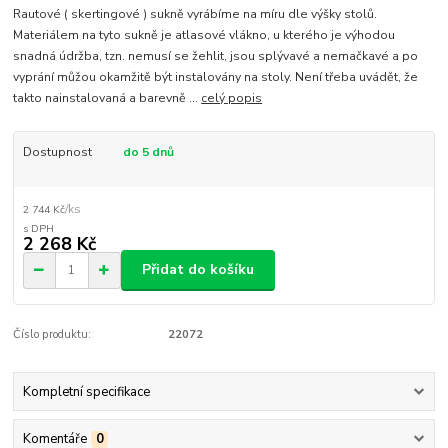
Rautové ( skertingové ) sukně vyrábíme na míru dle výšky stolů.
Materiálem na tyto sukně je atlasové vlákno, u kterého je výhodou
snadná údržba, tzn. nemusí se žehlit, jsou splývavé a nemačkavé a po
vyprání můžou okamžitě být instalovány na stoly. Není třeba uvádět, že
takto nainstalovaná a barevně ...
celý popis
Dostupnost
do 5 dnů
/
ks
2 744 Kč
2 268 Kč
Přidat do košíku
Číslo produktu:
22072
Kompletní specifikace
Komentáře
0