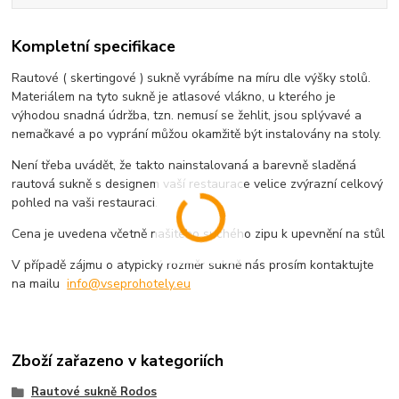
Kompletní specifikace
Rautové ( skertingové ) sukně vyrábíme na míru dle výšky stolů.
Materiálem na tyto sukně je atlasové vlákno, u kterého je
výhodou snadná údržba, tzn. nemusí se žehlit, jsou splývavé a
nemačkavé a po vyprání můžou okamžitě být instalovány na stoly.
Není třeba uvádět, že takto nainstalovaná a barevně sladěná
rautová sukně s designem vaší restaurace velice zvýrazní celkový
pohled na vaši restauraci.
Cena je uvedena včetně našitého suchého zipu k upevnění na stůl
V případě zájmu o atypický rozměr sukně nás prosím kontaktujte
na mailu
info@vseprohotely.eu
Zboží zařazeno v kategoriích
Rautové sukně Rodos