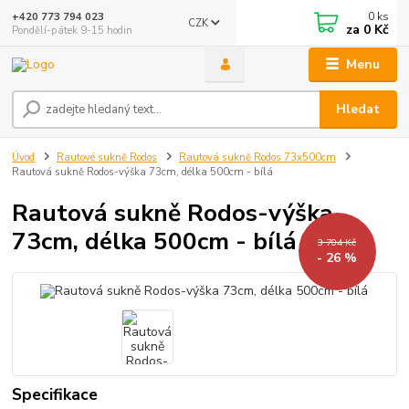
0
ks
+420 773 794 023
CZK
za
0 Kč
Pondělí-pátek 9-15 hodin
Menu
Hledat
Úvod
Rautové sukně Rodos
Rautová sukně Rodos 73x500cm
Rautová sukně Rodos-výška 73cm, délka 500cm - bílá
Rautová sukně Rodos-výška
73cm, délka 500cm - bílá
3 704 Kč
- 26 %
Specifikace