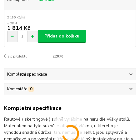
/
ks
2 195 Kč
1 814 Kč
Přidat do košíku
Číslo produktu:
22070
Kompletní specifikace
Komentáře
0
Kompletní specifikace
Rautové ( skertingové ) sukně vyrábíme na míru dle výšky stolů.
Materiálem na tyto sukně je atlasové vlákno, u kterého je
výhodou snadná údržba, tzn. nemusí se žehlit, jsou splývavé a
nemačkavé a po vyprání můžou okamžitě být instalovány na stoly.