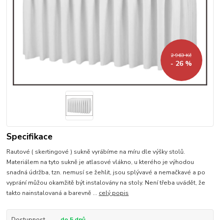
2 963 Kč
- 26 %
Specifikace
Rautové ( skertingové ) sukně vyrábíme na míru dle výšky stolů.
Materiálem na tyto sukně je atlasové vlákno, u kterého je výhodou
snadná údržba, tzn. nemusí se žehlit, jsou splývavé a nemačkavé a po
vyprání můžou okamžitě být instalovány na stoly. Není třeba uvádět, že
takto nainstalovaná a barevně ...
celý popis
Dostupnost
do 5 dnů