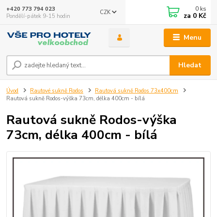
0
ks
+420 773 794 023
CZK
za
0 Kč
Pondělí-pátek 9-15 hodin
Menu
Hledat
Úvod
Rautové sukně Rodos
Rautová sukně Rodos 73x400cm
Rautová sukně Rodos-výška 73cm, délka 400cm - bílá
Rautová sukně Rodos-výška
73cm, délka 400cm - bílá