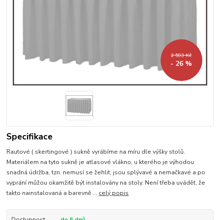
2 593 Kč
- 26 %
Specifikace
Rautové ( skertingové ) sukně vyrábíme na míru dle výšky stolů.
Materiálem na tyto sukně je atlasové vlákno, u kterého je výhodou
snadná údržba, tzn. nemusí se žehlit, jsou splývavé a nemačkavé a po
vyprání můžou okamžitě být instalovány na stoly. Není třeba uvádět, že
takto nainstalovaná a barevně ...
celý popis
Dostupnost
do 5 dnů