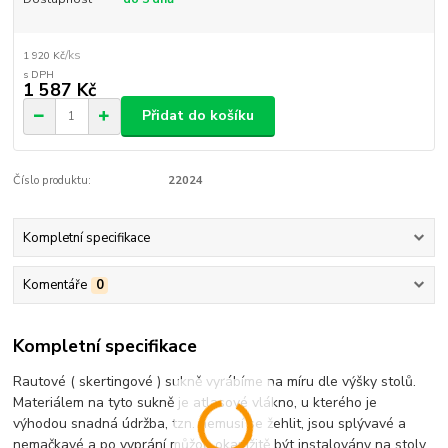
/
ks
1 920 Kč
1 587 Kč
Přidat do košíku
Číslo produktu:
22024
Kompletní specifikace
Komentáře
0
Kompletní specifikace
Rautové ( skertingové ) sukně vyrábíme na míru dle výšky stolů.
Materiálem na tyto sukně je atlasové vlákno, u kterého je
výhodou snadná údržba, tzn. nemusí se žehlit, jsou splývavé a
nemačkavé a po vyprání můžou okamžitě být instalovány na stoly.