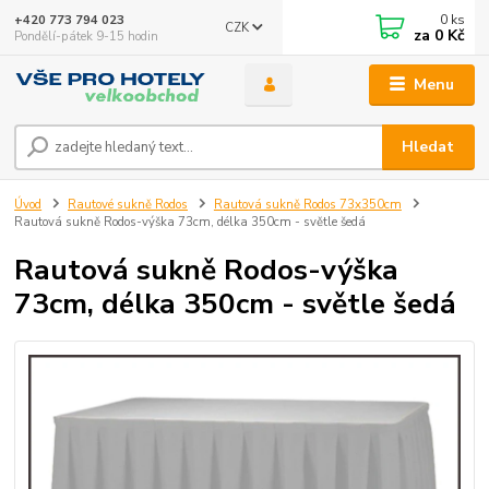
0
ks
+420 773 794 023
CZK
za
0 Kč
Pondělí-pátek 9-15 hodin
Menu
Hledat
Úvod
Rautové sukně Rodos
Rautová sukně Rodos 73x350cm
Rautová sukně Rodos-výška 73cm, délka 350cm - světle šedá
Rautová sukně Rodos-výška
73cm, délka 350cm - světle šedá