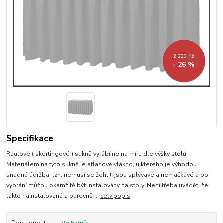
2 223 Kč
- 26 %
Specifikace
Rautové ( skertingové ) sukně vyrábíme na míru dle výšky stolů.
Materiálem na tyto sukně je atlasové vlákno, u kterého je výhodou
snadná údržba, tzn. nemusí se žehlit, jsou splývavé a nemačkavé a po
vyprání můžou okamžitě být instalovány na stoly. Není třeba uvádět, že
takto nainstalovaná a barevně ...
celý popis
Dostupnost
do 5 dnů