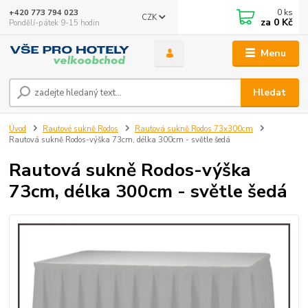
0
ks
+420 773 794 023
CZK
za
0 Kč
Pondělí-pátek 9-15 hodin
Menu
Hledat
Úvod
Rautové sukně Rodos
Rautová sukně Rodos 73x300cm
Rautová sukně Rodos-výška 73cm, délka 300cm - světle šedá
Rautová sukně Rodos-výška
73cm, délka 300cm - světle šedá