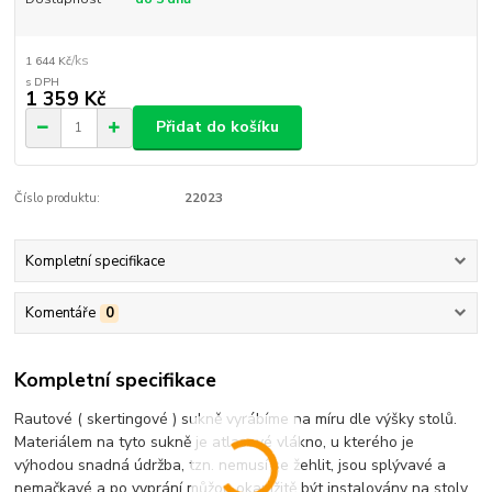
/
ks
1 644 Kč
1 359 Kč
Přidat do košíku
Číslo produktu:
22023
Kompletní specifikace
Komentáře
0
Kompletní specifikace
Rautové ( skertingové ) sukně vyrábíme na míru dle výšky stolů.
Materiálem na tyto sukně je atlasové vlákno, u kterého je
výhodou snadná údržba, tzn. nemusí se žehlit, jsou splývavé a
nemačkavé a po vyprání můžou okamžitě být instalovány na stoly.