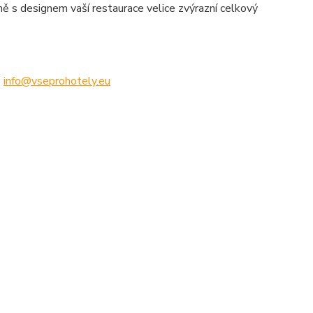
ě s designem vaší restaurace velice zvýrazní celkový
u
info@vseprohotely.eu