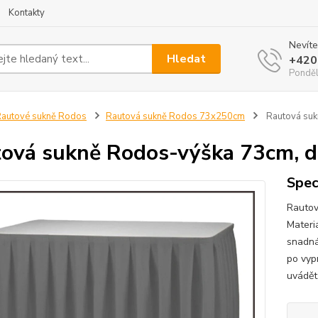
Kontakty
Nevíte
Hledat
+420
Ponděl
autové sukně Rodos
Rautová sukně Rodos 73x250cm
Rautová suk
ová sukně Rodos-výška 73cm, d
Spec
Rautov
Materi
snadná
po vyp
uvádět