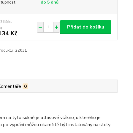
tupnost
do 5 dnů
/
ks
72 Kč
Přidat do košíku
134 Kč
roduktu:
22031
Komentáře
0
em na tyto sukně je atlasové vlákno, u kterého je
a po vyprání můžou okamžitě být instalovány na stoly.