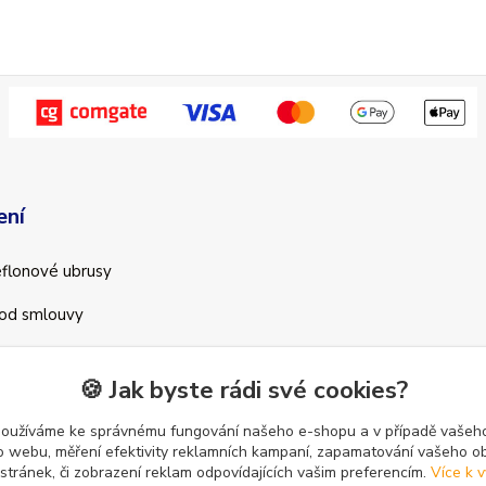
ení
teflonové ubrusy
od smlouvy
🍪 Jak byste rádi své cookies?
používáme ke správnému fungování našeho e-shopu a v případě vašeho
k o webu, měření efektivity reklamních kampaní, zapamatování vašeho o
 stránek, či zobrazení reklam odpovídajících vašim preferencím.
Více k v