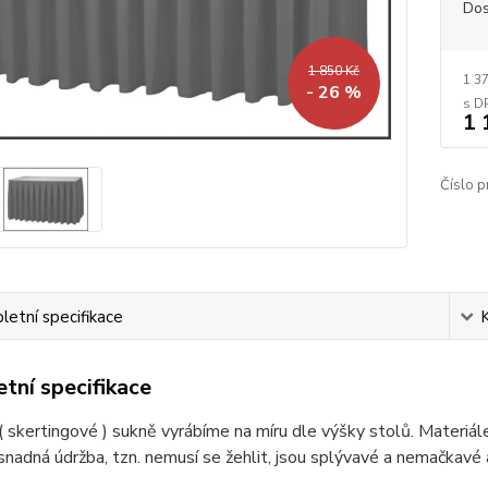
Dos
1 850 Kč
1 3
- 26 %
1 
Číslo p
etní specifikace
tní specifikace
 skertingové ) sukně vyrábíme na míru dle výšky stolů. Materiál
nadná údržba, tzn. nemusí se žehlit, jsou splývavé a nemačkavé 