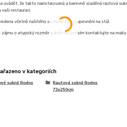
a uvádět, že takto nainstalovaná a barevně sladěná rautová sukn
 vaši restauraci.
vedena včetně našitého suchého zipu k upevnění na stůl
 zájmu o atypický rozměr sukně nás prosím kontaktujte na mail
zařazeno v kategoriích
ové sukně Rodos
Rautová sukně Rodos
73x250cm