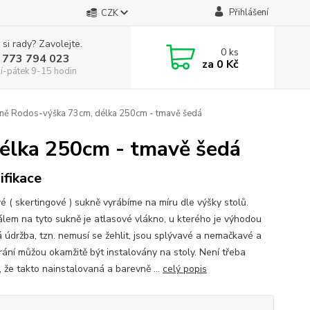
Přihlášení
CZK
 si rady? Zavolejte.
0
ks
 773 794 023
za
0 Kč
í-pátek 9-15 hodin
ně Rodos-výška 73cm, délka 250cm - tmavě šedá
élka 250cm - tmavě šedá
ifikace
é ( skertingové ) sukně vyrábíme na míru dle výšky stolů.
álem na tyto sukně je atlasové vlákno, u kterého je výhodou
 údržba, tzn. nemusí se žehlit, jsou splývavé a nemačkavé a
rání můžou okamžitě být instalovány na stoly. Není třeba
, že takto nainstalovaná a barevně ...
celý popis