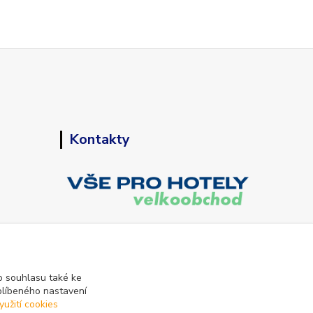
Kontakty
+420 773 794 023
Pondělí-pátek 9-15 hodin
 souhlasu také ke
blíbeného nastavení
info@vse-pro-hotely.cz
yužití cookies