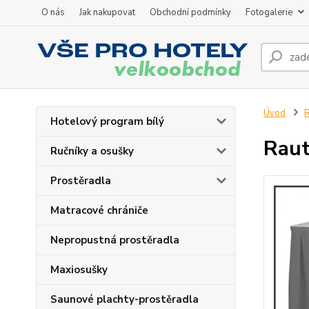
O nás
Jak nakupovat
Obchodní podmínky
Fotogalerie
Úvod
R
Hotelový program bílý
Raut
Ručníky a osušky
Prostěradla
Matracové chrániče
Nepropustná prostěradla
Maxiosušky
Saunové plachty-prostěradla