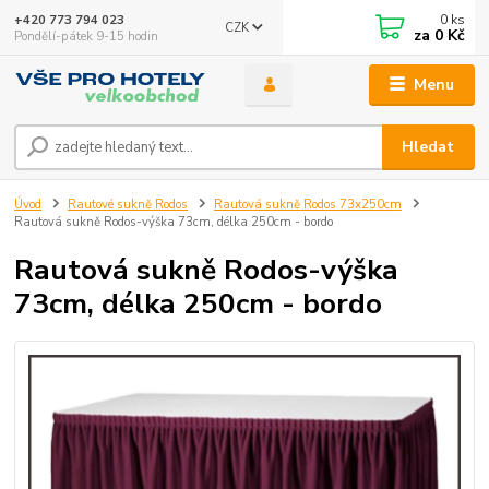
0
ks
+420 773 794 023
CZK
za
0 Kč
Pondělí-pátek 9-15 hodin
Menu
Hledat
Úvod
Rautové sukně Rodos
Rautová sukně Rodos 73x250cm
Rautová sukně Rodos-výška 73cm, délka 250cm - bordo
Rautová sukně Rodos-výška
73cm, délka 250cm - bordo