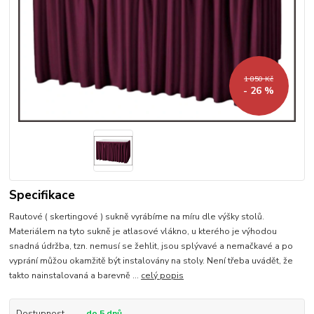
1 850 Kč
- 26 %
Specifikace
Rautové ( skertingové ) sukně vyrábíme na míru dle výšky stolů.
Materiálem na tyto sukně je atlasové vlákno, u kterého je výhodou
snadná údržba, tzn. nemusí se žehlit, jsou splývavé a nemačkavé a po
vyprání můžou okamžitě být instalovány na stoly. Není třeba uvádět, že
takto nainstalovaná a barevně ...
celý popis
Dostupnost
do 5 dnů