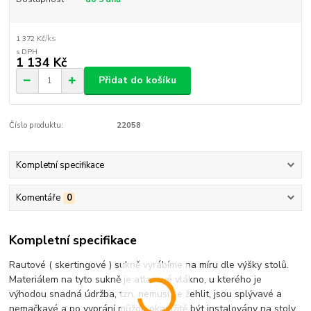
/
ks
1 372 Kč
1 134 Kč
Přidat do košíku
Číslo produktu:
22058
Kompletní specifikace
Komentáře
0
Kompletní specifikace
Rautové ( skertingové ) sukně vyrábíme na míru dle výšky stolů.
Materiálem na tyto sukně je atlasové vlákno, u kterého je
výhodou snadná údržba, tzn. nemusí se žehlit, jsou splývavé a
nemačkavé a po vyprání můžou okamžitě být instalovány na stoly.