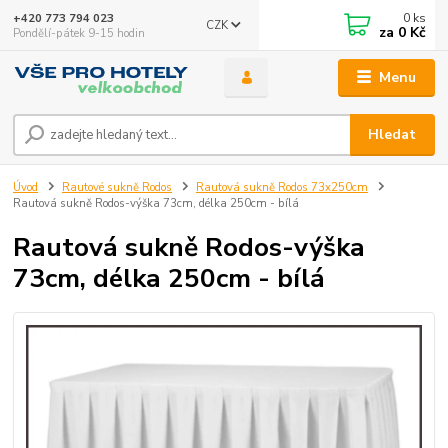
0
ks
+420 773 794 023
CZK
za
0 Kč
Pondělí-pátek 9-15 hodin
Menu
Hledat
Úvod
Rautové sukně Rodos
Rautová sukně Rodos 73x250cm
Rautová sukně Rodos-výška 73cm, délka 250cm - bílá
Rautová sukně Rodos-výška
73cm, délka 250cm - bílá