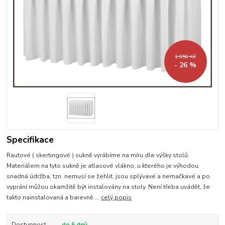
1 850 Kč
- 26 %
Specifikace
Rautové ( skertingové ) sukně vyrábíme na míru dle výšky stolů.
Materiálem na tyto sukně je atlasové vlákno, u kterého je výhodou
snadná údržba, tzn. nemusí se žehlit, jsou splývavé a nemačkavé a po
vyprání můžou okamžitě být instalovány na stoly. Není třeba uvádět, že
takto nainstalovaná a barevně ...
celý popis
Dostupnost
do 5 dnů