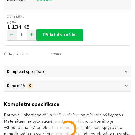
/
ks
1 372 Kč
1 134 Kč
Přidat do košíku
Číslo produktu:
22067
Kompletní specifikace
Komentáře
0
Kompletní specifikace
Rautové ( skertingové ) sukně vyrábíme na míru dle výšky stolů.
Materiálem na tyto sukně je atlasové vlákno, u kterého je
výhodou snadná údržba, tzn. nemusí se žehlit, jsou splývavé a
nemačkavé a po vyprání můžou okamžitě být instalovány na stoly.